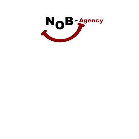
かしてみてください！
を解
SNSだけじゃダメ？観光業界が今
すぐ取り入れるべきデジタル戦略
関連記事